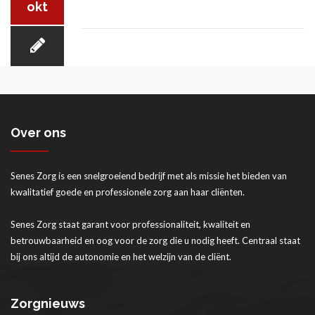
okt
24-UURS ZORG
FINANCIERING
Over ons
Senes Zorg is een snelgroeiend bedrijf met als missie het bieden van
kwalitatief goede en professionele zorg aan haar cliënten.
ZAKELIJK
Senes Zorg staat garant voor professionaliteit, kwaliteit en
betrouwbaarheid en oog voor de zorg die u nodig heeft. Centraal staat
bij ons altijd de autonomie en het welzijn van de cliënt.
Zorgnieuws
ZORGNIEUWS