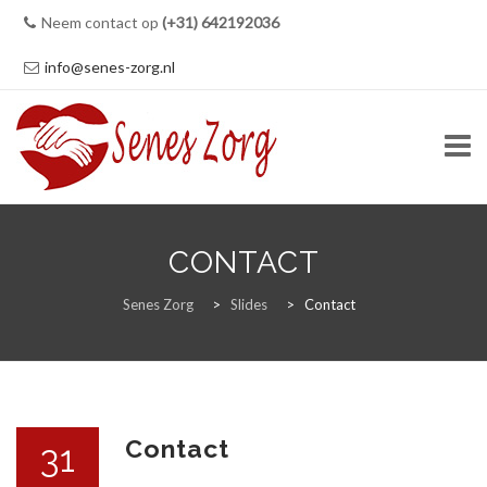
Neem contact op
(+31) 642192036
info@senes-zorg.nl
Skip
to
CONTACT
content
HOME
Senes Zorg
>
Slides
>
Contact
ZORG
Contact
31