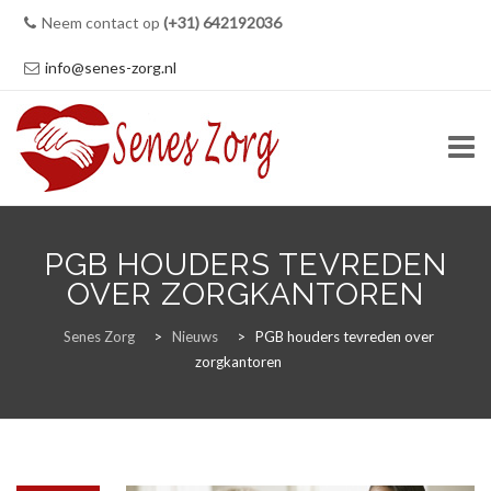
Neem contact op
(+31) 642192036
info@senes-zorg.nl
Skip
to
PGB HOUDERS TEVREDEN
content
HOME
OVER ZORGKANTOREN
Senes Zorg
>
Nieuws
>
PGB houders tevreden over
zorgkantoren
ZORG