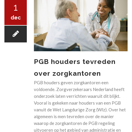
1
dec
24-UURS ZORG
FINANCIERING
PGB houders tevreden
over zorgkantoren
PGB houders geven zorgkantoren een
voldoende. Zorgverzekeraars Nederland heeft
ZAKELIJK
onderzoek laten verrichten waaruit dit blijkt.
Vooral is gekeken naar houders van een PGB
vanuit de Wet Langdurige Zorg (Wlz). Over het
algemeen is men tevreden over de manier
waarop de zorgkantoren de PGB regeling
ZORGNIEUWS
uitvoeren op het gebied van administratie en