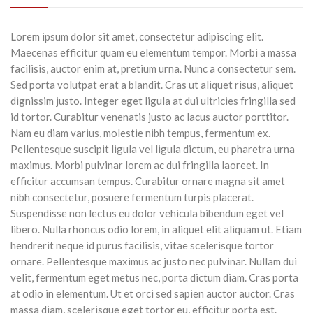
Lorem ipsum dolor sit amet, consectetur adipiscing elit.
Maecenas efficitur quam eu elementum tempor. Morbi a massa
facilisis, auctor enim at, pretium urna. Nunc a consectetur sem.
Sed porta volutpat erat a blandit. Cras ut aliquet risus, aliquet
dignissim justo. Integer eget ligula at dui ultricies fringilla sed
id tortor. Curabitur venenatis justo ac lacus auctor porttitor.
Nam eu diam varius, molestie nibh tempus, fermentum ex.
Pellentesque suscipit ligula vel ligula dictum, eu pharetra urna
maximus. Morbi pulvinar lorem ac dui fringilla laoreet. In
efficitur accumsan tempus. Curabitur ornare magna sit amet
nibh consectetur, posuere fermentum turpis placerat.
Suspendisse non lectus eu dolor vehicula bibendum eget vel
libero. Nulla rhoncus odio lorem, in aliquet elit aliquam ut.
Etiam
hendrerit neque id purus facilisis, vitae scelerisque tortor
ornare. Pellentesque maximus ac justo nec pulvinar. Nullam dui
velit, fermentum eget metus nec, porta dictum diam. Cras porta
at odio in elementum. Ut et orci sed sapien auctor auctor. Cras
massa diam, scelerisque eget tortor eu, efficitur porta est.