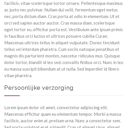
facilisis, vitae scelerisque tortor ornare. Pellentesque maximus
ac justo nec pulvinar. Nullam dui velit, fermentum eget metus
nec, porta dictum diam. Cras porta at odio in elementum. Ut et
orci sed sapien auctor auctor. Cras massa diam, scelerisque
eget tortor eu, efficitur porta est. Vestibulum ante ipsum primis
in faucibus orci luctus et ultrices posuere cubilia Curae;
Maecenas ultrices tellus in aliquet vulputate. Donec tincidunt
tellus vel interdum pharetra. Cum sociis natoque penatibus et
magnis dis parturient montes, nascetur ridiculus mus. Quisque
dolor tortor, blandit id leo sed, convallis finibus orci. Nunc in leo
eu massa suscipit bibendum at ut nulla. Sed imperdiet id libero
vitae pharetra.
Persoonlijke verzorging
Lorem ipsum dolor sit amet, consectetur adipiscing elit.
Maecenas efficitur quam eu elementum tempor. Morbi a massa
facilisis, auctor enim at, pretium urna. Nunc a consectetur sem.
Sed porta volutpat erat a blandit. Cras ut aliquet risus, aliquet