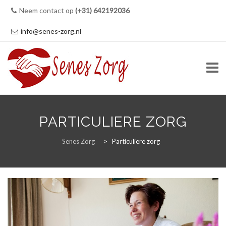
Neem contact op
(+31) 642192036
info@senes-zorg.nl
Skip
to
PARTICULIERE ZORG
content
HOME
Senes Zorg
>
Particuliere zorg
ZORG